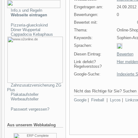
Eingetragen am:
24.09.2012
Info,s und Regeln
Bewertungen:
0
Webseite eintragen
Bewertet mit:
0 
Pizzeria-glueckskind
Döner Wuppertal
Thema:
Online-Sho
Cappadocia Kebaphaus
Keywords:
Sophien-Arz
Sprachen:
Diesen Eintrag:
Bewerten
Link defekt?
Hier melden
Regelverstoss?
Google-Suche:
Indexierte 
Zahnzusatzversicherung ZG
Plus
Nicht das Richtige für Sie? Suchen 
Plakataufsteller
Werbeaufsteller
Google
|
Fireball
|
Lycos
|
Linkzo
Passwort vergessen?
Aus unserem Webkatalog