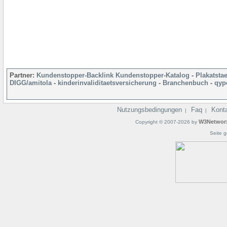
Partner:
Kundenstopper-Backlink
Kundenstopper-Katalog
-
Plakatsta
DIGG/amitola
-
kinderinvaliditaetsversicherung
-
Branchenbuch
-
qyp
Nutzungsbedingungen
Faq
Kont
|
|
W3Networ
Copyright © 2007-2026 by
Seite g