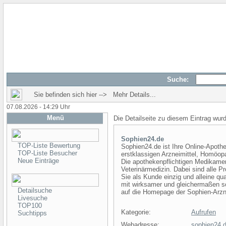
Suche:
Sie befinden sich hier --> Mehr Details...
07.08.2026 - 14:29 Uhr
Menü
Die Detailseite zu diesem Eintrag wur
Sophien24.de
TOP-Liste Bewertung
Sophien24.de ist Ihre Online-Apothek
TOP-Liste Besucher
erstklassigen Arzneimittel, Homöop
Neue Einträge
Die apothekenpflichtigen Medikamen
Veterinärmedizin. Dabei sind alle P
Sie als Kunde einzig und alleine qu
mit wirksamer und gleichermaßen sc
Detailsuche
auf die Homepage der Sophien-Arzn
Livesuche
TOP100
Kategorie:
Aufrufen
Suchtipps
Webadresse:
sophien24.