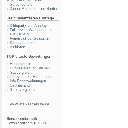
»
Schülersprachreisen
Sprachschule
»
Dinner Musik mit Trio Nardis
Die 5 beliebtesten Einträge
»
Dildoparty von AnnJoy
»
Fullservice Werbeagentur
aus Leipzig
»
Ferien auf der Seiseralm
»
Schuppenflechte
»
Alukisten
TOP-5 Liste Bewertungen
»
Hundeschule
Hundeerziehung Welpen
»
Gasvergleich
»
allbuyone der Eventshop
»
Info Ferienwohnungen
Ostfriesland
»
Stromvergleich
www.jetzt-lastminute.de
Besucherstatistik
Gezählt seit dem 19.01.2011