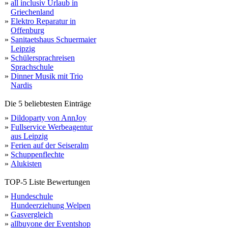
»
all inclusiv Urlaub in
Griechenland
»
Elektro Reparatur in
Offenburg
»
Sanitaetshaus Schuermaier
Leipzig
»
Schülersprachreisen
Sprachschule
»
Dinner Musik mit Trio
Nardis
Die 5 beliebtesten Einträge
»
Dildoparty von AnnJoy
»
Fullservice Werbeagentur
aus Leipzig
»
Ferien auf der Seiseralm
»
Schuppenflechte
»
Alukisten
TOP-5 Liste Bewertungen
»
Hundeschule
Hundeerziehung Welpen
»
Gasvergleich
»
allbuyone der Eventshop