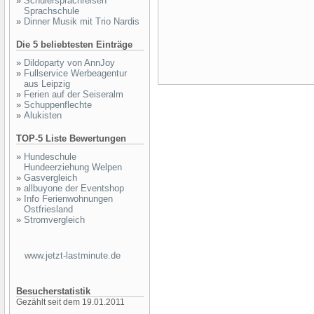
»
Schülersprachreisen
Sprachschule
»
Dinner Musik mit Trio Nardis
Die 5 beliebtesten Einträge
»
Dildoparty von AnnJoy
»
Fullservice Werbeagentur
aus Leipzig
»
Ferien auf der Seiseralm
»
Schuppenflechte
»
Alukisten
TOP-5 Liste Bewertungen
»
Hundeschule
Hundeerziehung Welpen
»
Gasvergleich
»
allbuyone der Eventshop
»
Info Ferienwohnungen
Ostfriesland
»
Stromvergleich
www.jetzt-lastminute.de
Besucherstatistik
Gezählt seit dem 19.01.2011