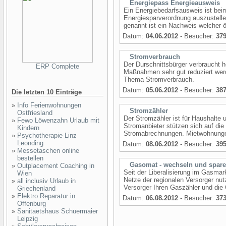
Energiepass Energieausweis
Ein Energiebedarfsausweis ist be
Energiesparverordnung auszustell
genannt ist ein Nachweis welcher öf
Datum:
04.06.2012
- Besucher:
37
Stromverbrauch
Der Durschnittsbürger verbraucht 
ERP Complete
Maßnahmen sehr gut reduziert werd
Thema Stromverbrauch.
Datum:
05.06.2012
- Besucher:
38
Die letzten 10 Einträge
»
Info Ferienwohnungen
Stromzähler
Ostfriesland
Der Stromzähler ist für Haushalte 
»
Fewo Löwenzahn Urlaub mit
Stromanbieter stützen sich auf die
Kindern
Stromabrechnungen. Mietwohnungen 
»
Psychotherapie Linz
Leonding
Datum:
08.06.2012
- Besucher:
39
»
Messetaschen online
bestellen
Gasomat - wechseln und spar
»
Outplacement Coaching in
Seit der Liberalisierung im Gasma
Wien
Netze der regionalen Versorger nut
»
all inclusiv Urlaub in
Versorger Ihren Gaszähler und die G
Griechenland
»
Elektro Reparatur in
Datum:
06.08.2012
- Besucher:
37
Offenburg
»
Sanitaetshaus Schuermaier
Leipzig