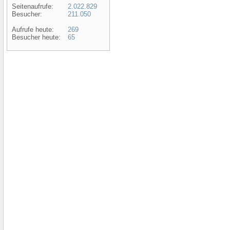
Seitenaufrufe:
2.022.829
Besucher:
211.050
Aufrufe heute:
269
Besucher heute:
65