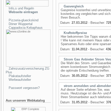
Gasvergleich
Info,s und Regeln
Gaspreise kostenfrei und unverbind
Webseite eintragen
kostenlos.org vergleichen und sich
Ihren Besuch.
Pizzeria-glueckskind
Datum:
27.03.2012
- Besucher:
72
Döner Wuppertal
Cappadocia Kebaphaus
Kraftstoffpreise
Hier bekommen Sie Tipps warum der
! Wie kann mit meinem Haus oder A
Sparsames Auto oder eine sparsame 
Datum:
11.04.2012
- Besucher:
436
Strom Gas Anbieter Strom Ver
Die Wahl des Strom- und Gasanbiet
einem kostenlosen Stromvergleich
Zahnzusatzversicherung ZG
die optimale Entscheidung treffen.
Plus
Datum:
30.05.2012
- Besucher:
37
Plakataufsteller
Werbeaufsteller
strom anmelden und abmelde
Passwort vergessen?
Auf dieser Seite erfahren Sie, w
muss. Heutzutage ist die An- und 
Ihren Stromanbieter auch telefonis
Aus unserem Webkatalog
Datum:
31.05.2012
- Besucher:
37