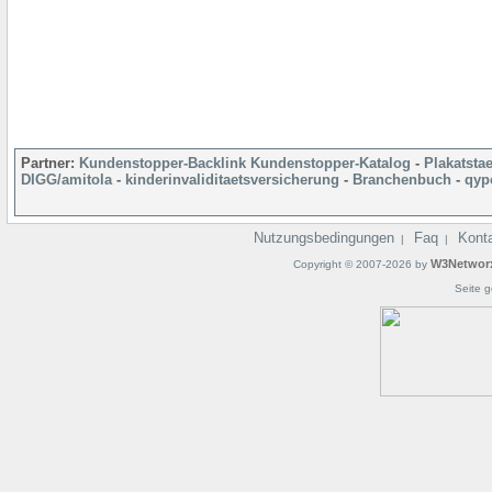
Partner:
Kundenstopper-Backlink
Kundenstopper-Katalog
-
Plakatsta
DIGG/amitola
-
kinderinvaliditaetsversicherung
-
Branchenbuch
-
qyp
Nutzungsbedingungen
Faq
Kont
|
|
W3Networ
Copyright © 2007-2026 by
Seite g