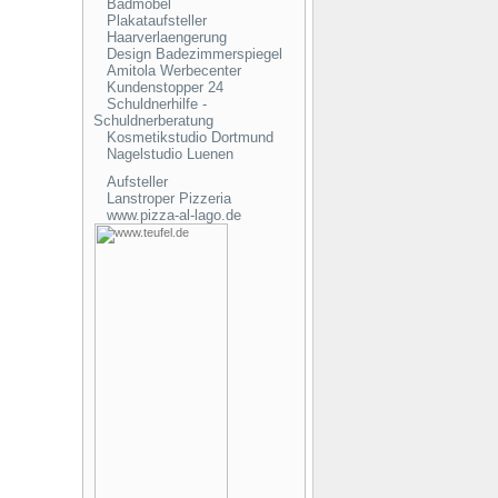
Badmöbel
Plakataufsteller
Haarverlaengerung
Design Badezimmerspiegel
Amitola Werbecenter
Kundenstopper 24
Schuldnerhilfe -
Schuldnerberatung
Kosmetikstudio Dortmund
Nagelstudio Luenen
Aufsteller
Lanstroper Pizzeria
www.pizza-al-lago.de