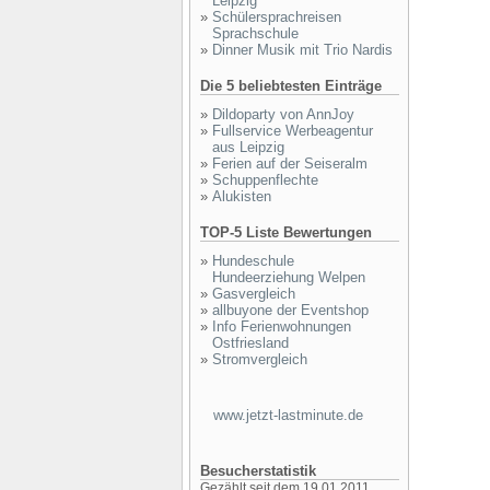
Leipzig
»
Schülersprachreisen
Sprachschule
»
Dinner Musik mit Trio Nardis
Die 5 beliebtesten Einträge
»
Dildoparty von AnnJoy
»
Fullservice Werbeagentur
aus Leipzig
»
Ferien auf der Seiseralm
»
Schuppenflechte
»
Alukisten
TOP-5 Liste Bewertungen
»
Hundeschule
Hundeerziehung Welpen
»
Gasvergleich
»
allbuyone der Eventshop
»
Info Ferienwohnungen
Ostfriesland
»
Stromvergleich
www.jetzt-lastminute.de
Besucherstatistik
Gezählt seit dem 19.01.2011